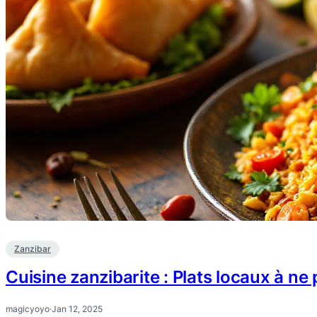
Zanzibar
Cuisine zanzibarite : Plats locaux à ne
magicyoyo
·
Jan 12, 2025