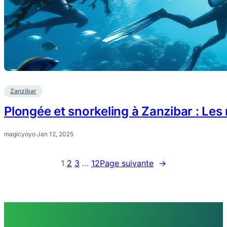
Zanzibar
Plongée et snorkeling à Zanzibar : Les m
magicyoyo
·
Jan 12, 2025
1
2
3
…
12
Page suivante
→