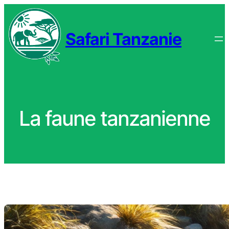
Aller
au
Safari Tanzanie
contenu
La faune tanzanienne