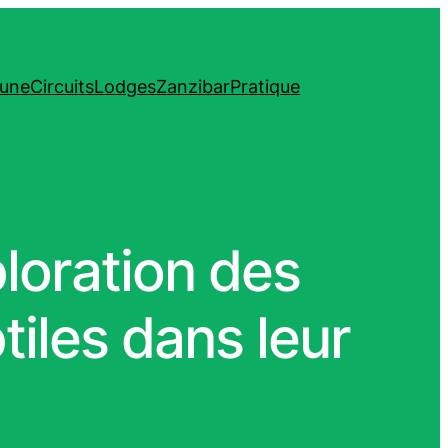
une
Circuits
Lodges
Zanzibar
Pratique
ploration des
tiles dans leur