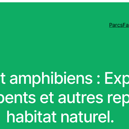
Parcs
Fa
et amphibiens : Ex
pents et autres rep
habitat naturel.